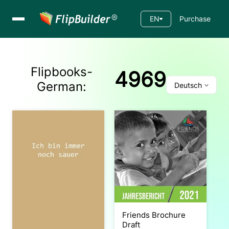
EN
Purchase
Flipbooks-
4969
German
:
Deutsch
Friends Brochure
Draft