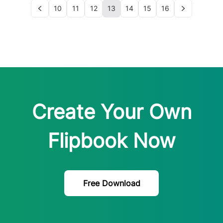
10
11
12
13
14
15
16
Create Your Own
Flipbook Now
Free Download