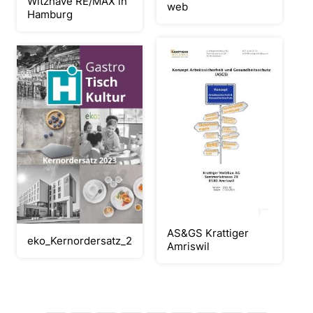
Witzhave RE/MAX in
web
Hamburg
AS&GS Krattiger
eko_Kernordersatz_2023
Amriswil