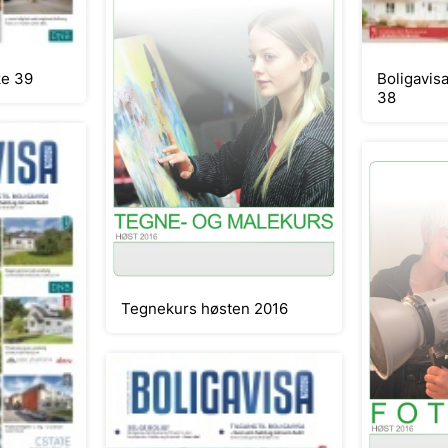
Boligavis
isa nr 33 uke 39
38
Tegnekurs høsten 2016