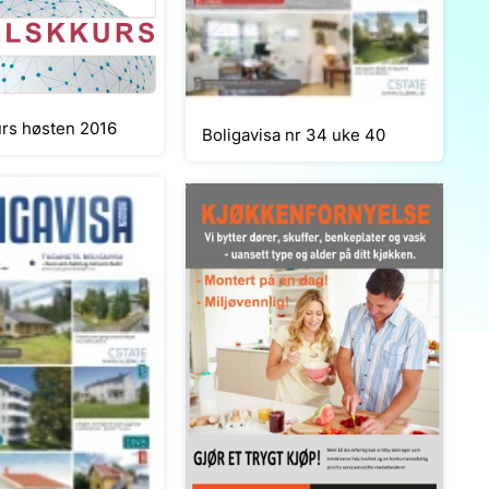
rs høsten 2016
Boligavisa nr 34 uke 40