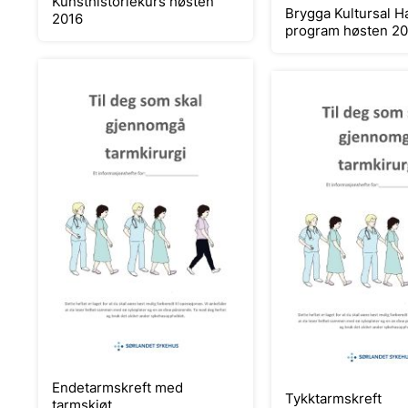
Kunsthistoriekurs høsten
Brygga Kultursal H
2016
program høsten 2
Endetarmskreft med
Tykktarmskreft
tarmskjøt