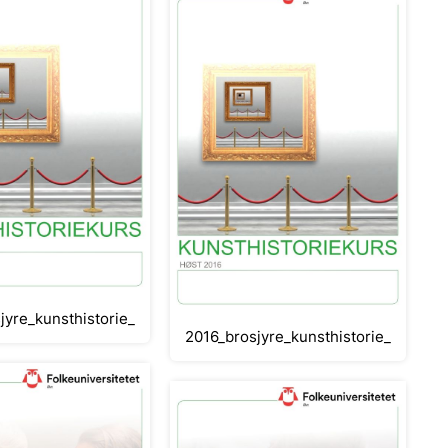
jyre_kunsthistorie_høst_Classical
2016_brosjyre_kunsthistorie_høst_Cla