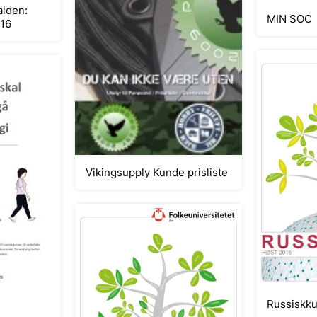
alden:
MIN SOC
016
Vikingsupply Kunde prisliste
Russiskku