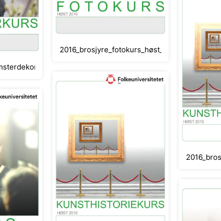
2016_brosjyre_fotokurs_høst_Classical
msterdekorasjonskurs_høst_Classical
2016_bros