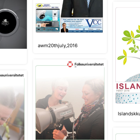
awm20thjuly,2016
Islandskk