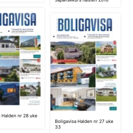
a Halden nr 28 uke
Boligavisa Halden nr 27 uke
33