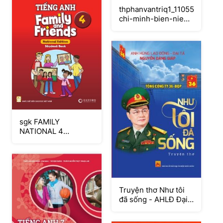
thphanvantriq1_1105581_1ho-
chi-minh-bien-nien-
tie
sgk FAMILY
NATIONAL 4
SH_NEW
Truyện thơ Như tôi
đã sống - AHLĐ Đại
tá Nguyễn Đăng Giáp