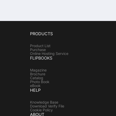
PRODUCTS
Product List
Purchase
Online Hosting Service
FLIPBOOKS
Magazine
Brochure
Catalog
Photo Book
eBook
HELP
Knowledge Base
Download Verify File
Cookie Policy
ABOUT