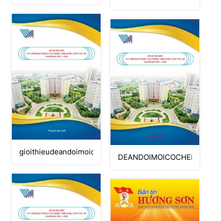
gioithieudeandoimoicochedh.cdr
DEANDOIMOICOCHEHOATDO