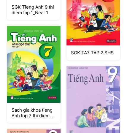
SGK Tieng Anh 9 thi
diem tap 1_Neat 1
SGK TA7 TAP 2 SHS
Sach gia khoa tieng
Anh lop 7 thi diem
tap 1_Neat