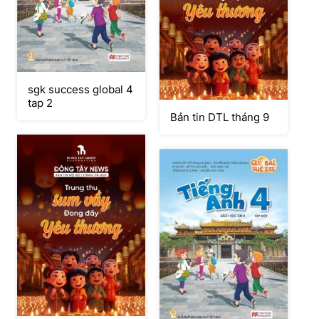
sgk success global 4
tap 2
Bản tin DTL tháng 9