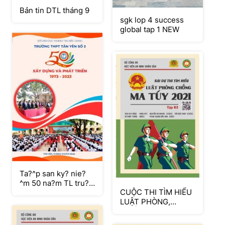
Bản tin DTL tháng 9
sgk lop 4 success
global tap 1 NEW
Ta?^p san ky? nie?
^m 50 na?m TL tru?
CUỘC THI TÌM HIỂU
o?`ng_xua^´t ba?n
LUẬT PHÒNG,
la^`n 3
CHỐNG MA TÚY
2021 TẬP 3