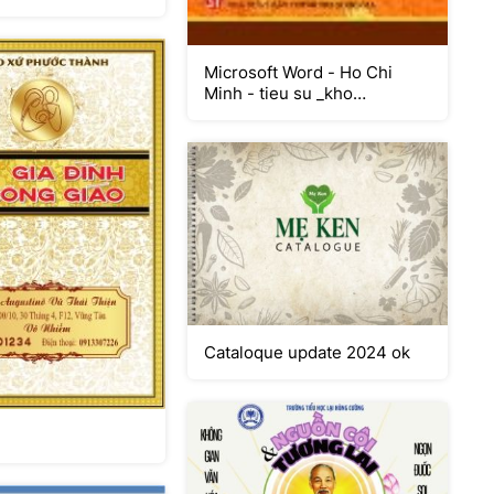
Microsoft Word - Ho Chi
Minh - tieu su _kho
12x18_.doc
Cataloque update 2024 ok