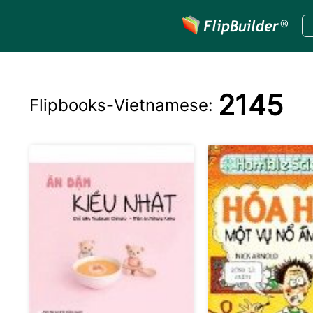
2145
Flipbooks-
Vietnamese
: