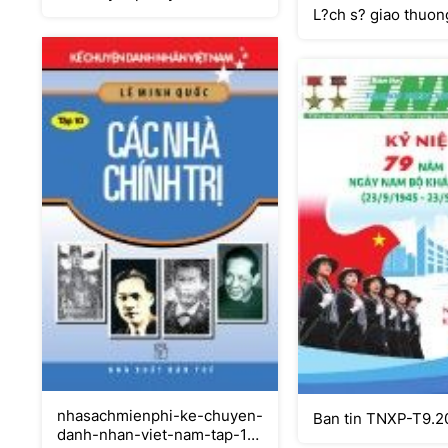
thoi-dai
L?ch s? giao thuon
nhasachmienphi-ke-chuyen-
Ban tin TNXP-T9.
danh-nhan-viet-nam-tap-10-