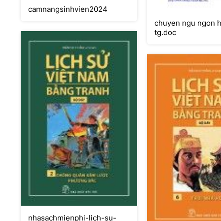
camnangsinhvien2024
chuyen ngu ngon h
tg.doc
nhasachmienphi-lich-su-