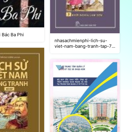
i Bác Ba Phi
nhasachmienphi-lich-su-
viet-nam-bang-tranh-tap-7-
khoi-nghia-lam-son