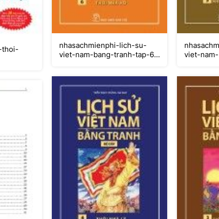
nhasachmienphi-lich-su-
nhasachmi
thoi-
viet-nam-bang-tranh-tap-6-
viet-nam-
thoi-nha-ho
nha-tran-
nguyen-