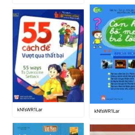
cac-nha-chinh-tri
kNfsWR1Lar
kNfsWR1Lar