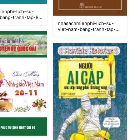
enphi-lich-su-
bang-tranh-tap-8-
nhasachmienphi-lich-su-
viet-nam-bang-tranh-tap-3-
thoi-nha-ngo-dinh-tien-le