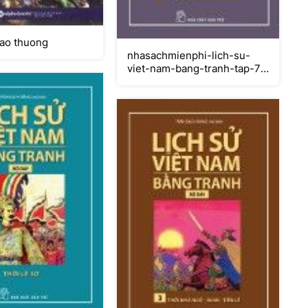
iao thuong
nhasachmienphi-lich-su-
viet-nam-bang-tranh-tap-7-
khoi-nghia-lam-son