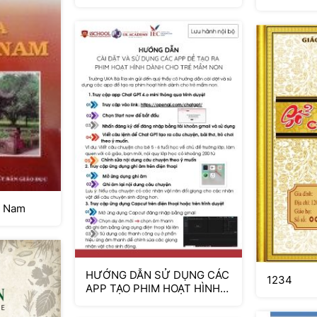
t Nam
HƯỚNG DẪN SỬ DỤNG CÁC
1234
APP TẠO PHIM HOẠT HÌNH
CHO TRẺ MN