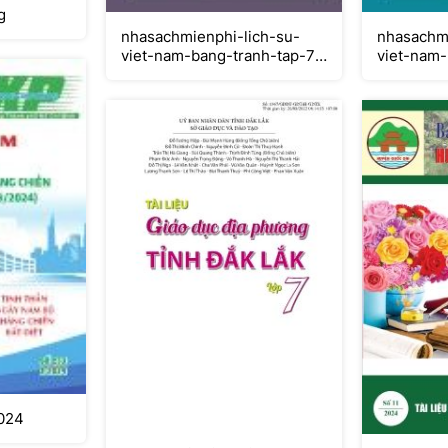
g
nhasachmienphi-lich-su-
nhasachmi
viet-nam-bang-tranh-tap-7-
viet-nam-
khoi-nghia-lam-son
thoi-le-so
2024