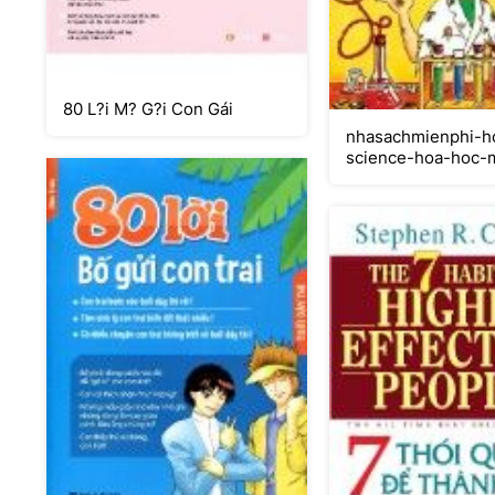
80 L?i M? G?i Con Gái
nhasachmienphi-ho
science-hoa-hoc-
no-am-vang