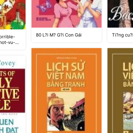
80 L?i M? G?i Con Gái
Ti?ng cu?
rrible-
mot-vu-