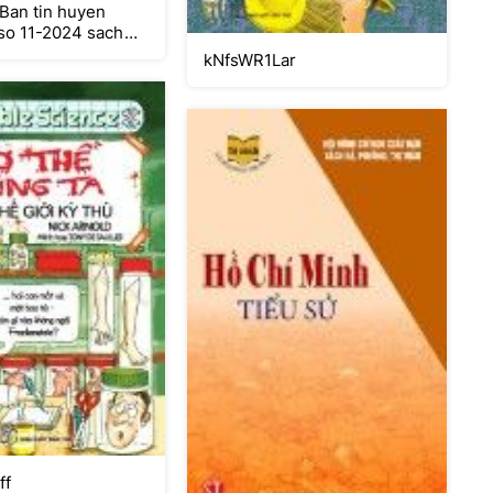
 Ban tin huyen
so 11-2024 sach
kNfsWR1Lar
ff