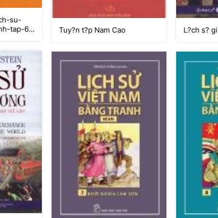
ch-su-
nh-tap-6-
Tuy?n t?p Nam Cao
L?ch s? g