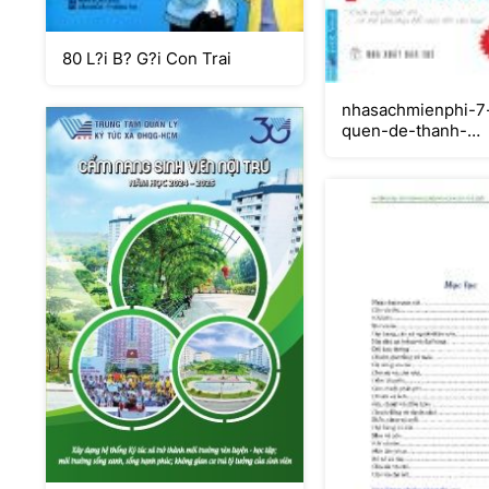
80 L?i B? G?i Con Trai
nhasachmienphi-7-
quen-de-thanh-
dat1595849883