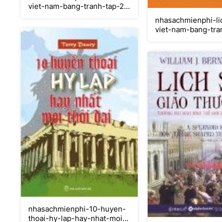
viet-nam-bang-tranh-tap-2-
chong-quan-xam-luoc-
nhasachmienphi-li
phuong-bac
viet-nam-bang-tra
thoi-nha-ho
nhasachmienphi-10-huyen-
thoai-hy-lap-hay-nhat-moi-