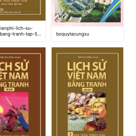
enphi-lich-su-
boquytacungxu
bang-tranh-tap-5-
thang-giac-
mong