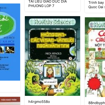
TAI LIEU GIAO DUC DIA
Trinh bay
PHUONG LOP 7
Quoc Oai 
pdf
h4rgmo558o
88ndbyph