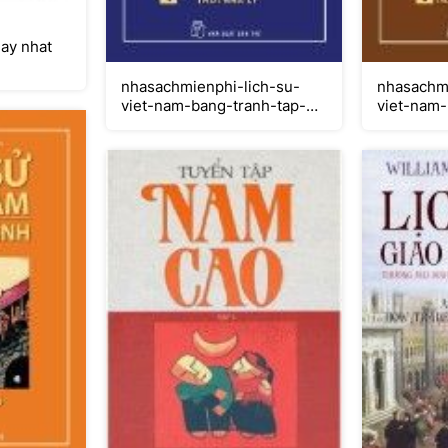
ay nhat
nhasachmienphi-lich-su-
nhasachmi
viet-nam-bang-tranh-tap-4-
viet-nam-
thoi-nha-ly
thoi-nha-