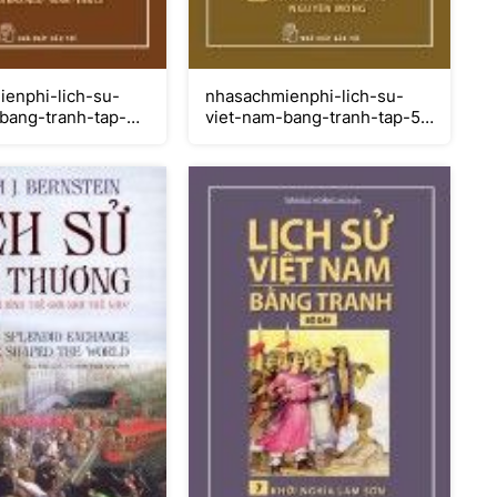
nhasachmienphi-lich-su-
enphi-lich-su-
viet-nam-bang-tranh-tap-5-
bang-tranh-tap-3-
nha-tran-thang-giac-
ngo-dinh-tien-le
nguyen-mong