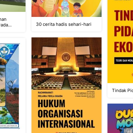
nan
30 cerita hadis sehari-hari
Pada
mas
Tindak Pi