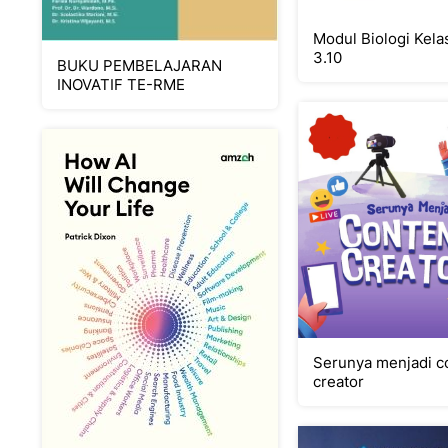
Modul Biologi Kelas X. KD
3.10
BUKU PEMBELAJARAN
INOVATIF TE-RME
Serunya menjadi c
creator